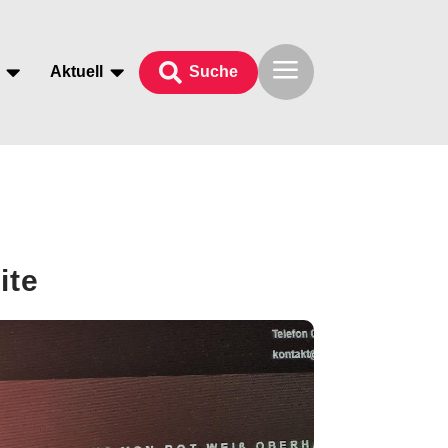
a



Aktuell
Suche
ite