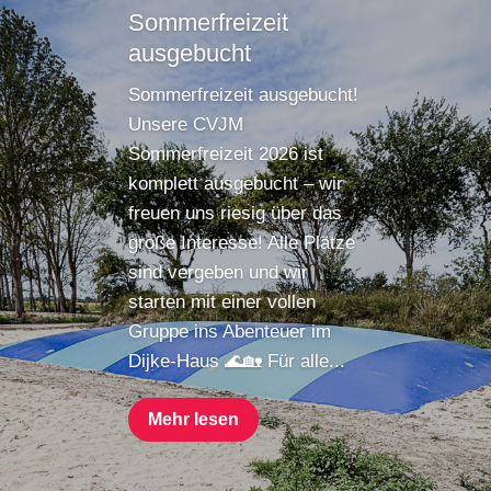
Sommerfreizeit
ausgebucht
Sommerfreizeit ausgebucht!
Unsere CVJM
Sommerfreizeit 2026 ist
komplett ausgebucht – wir
freuen uns riesig über das
große Interesse! Alle Plätze
sind vergeben und wir
starten mit einer vollen
Gruppe ins Abenteuer im
Dijke-Haus 🌊🏡 Für alle...
Mehr lesen