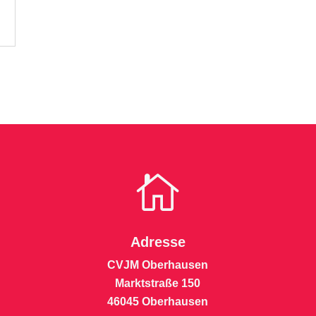

Adresse
CVJM Oberhausen
Marktstraße 150
46045 Oberhausen