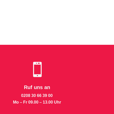

Ruf uns an
0208 30 66 39 00
Mo – Fr 09.00 – 13.00 Uhr