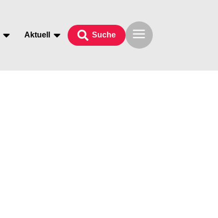
a



Aktuell
Suche